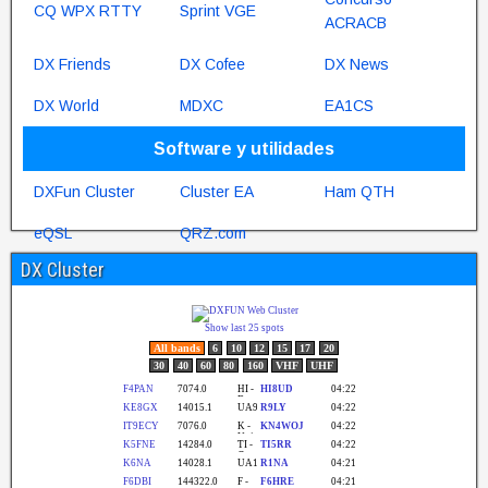
CQ WPX RTTY
Sprint VGE
ACRACB
DX Friends
DX Cofee
DX News
DX World
MDXC
EA1CS
Software y utilidades
DXFun Cluster
Cluster EA
Ham QTH
eQSL
QRZ.com
DX Cluster
Páginas personales
EA1JBK
|
15TANGO2
|
EA1AY
|
Jose
Vanessa
David