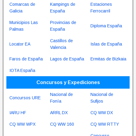
Comarcas de
Kampings de
Estaciones
Galicia
España
Ferrocarril
Municipios Las
Provincias de
Diploma España
Palmas
España
Castillos de
Locator EA
Islas de España
Valencia
Faros de España
Lagos de España
Ermitas de Bizkaia
IOTA España
Concursos y Expediciones
Nacional de
Nacional de
Concursos URE
Fonía
Sufijos
IARU HF
ARRL DX
CQ WW DX
CQ WW WPX
CQ WW 160
CQ WW RTTY
Concurso