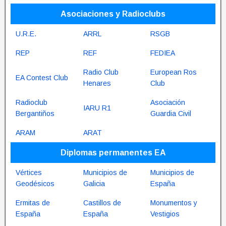
Asociaciones y Radioclubs
U.R.E.
ARRL
RSGB
REP
REF
FEDIEA
Radio Club
European Ros
EA Contest Club
Henares
Club
Radioclub
Asociación
IARU R1
Bergantiños
Guardia Civil
ARAM
ARAT
Diplomas permanentes EA
Vértices
Municipios de
Municipios de
Geodésicos
Galicia
España
Ermitas de
Castillos de
Monumentos y
España
España
Vestigios