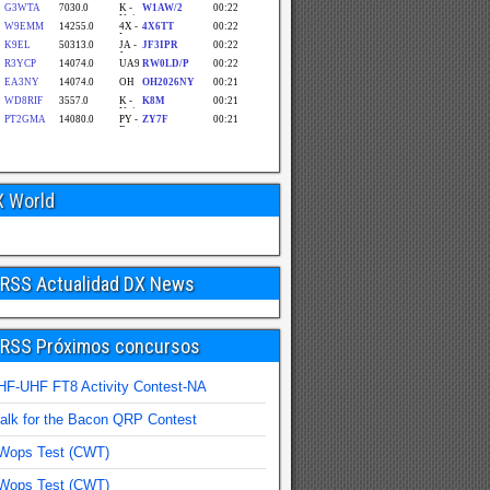
X World
Actualidad DX News
Próximos concursos
HF-UHF FT8 Activity Contest-NA
alk for the Bacon QRP Contest
Wops Test (CWT)
Wops Test (CWT)