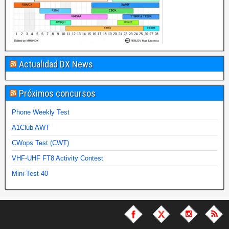
Actualidad DX News
Próximos concursos
Phone Weekly Test
A1Club AWT
CWops Test (CWT)
VHF-UHF FT8 Activity Contest
Mini-Test 40