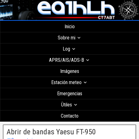
Inicio
Sobre mi
Log
APRS/AIS/ADS-B
Imágenes
Estación meteo
Emergencias
Ùtiles
Contacto
Abrir de bandas Yaesu FT-950