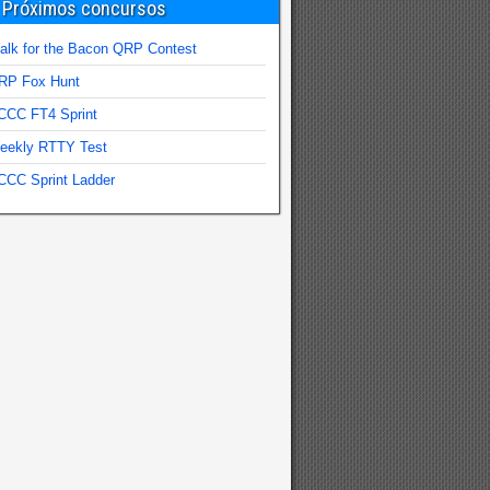
Próximos concursos
alk for the Bacon QRP Contest
RP Fox Hunt
CCC FT4 Sprint
eekly RTTY Test
CCC Sprint Ladder