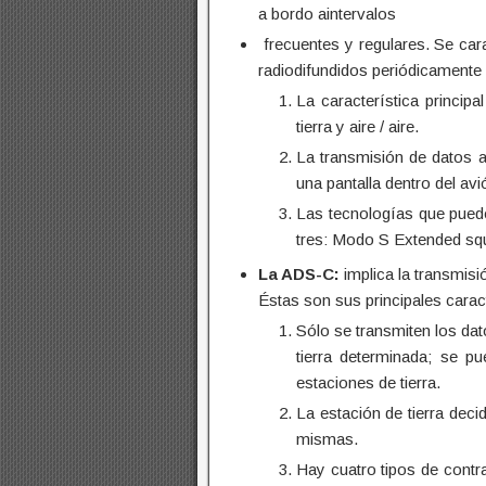
a bordo aintervalos
frecuentes y regulares. Se ca
radiodifundidos periódicamente
La característica princip
tierra y aire / aire.
La transmisión de datos ai
una pantalla dentro del av
Las tecnologías que puede
tres: Modo S Extended squ
La ADS-C:
implica la transmisi
Éstas son sus principales caract
Sólo se transmiten los da
tierra determinada; se p
estaciones de tierra.
La estación de tierra deci
mismas.
Hay cuatro tipos de contr